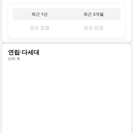
최근 1년
최근 3개월
정보 없음
정보 없음
연립·다세대
단위: %