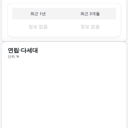
최근 1년
최근 3개월
정보 없음
정보 없음
연립·다세대
단위: %