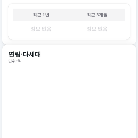
최근 1년
최근 3개월
정보 없음
정보 없음
연립·다세대
단위: %