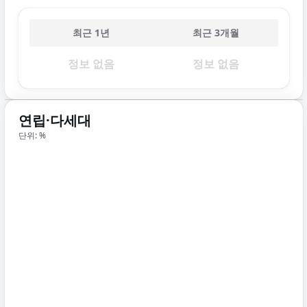
최근 1년
최근 3개월
정보 없음
정보 없음
연립·다세대
단위: %