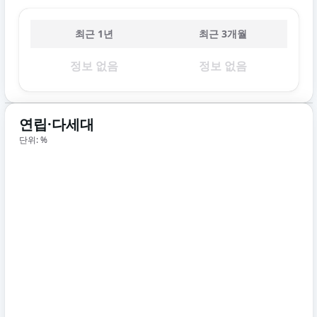
최근 1년
최근 3개월
정보 없음
정보 없음
연립·다세대
단위: %