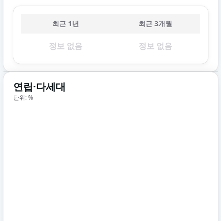
최근 1년
최근 3개월
정보 없음
정보 없음
연립·다세대
단위: %