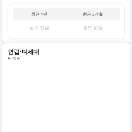
최근 1년
최근 3개월
정보 없음
정보 없음
연립·다세대
단위: %