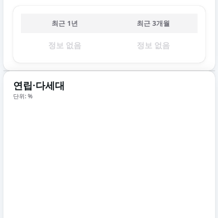
최근 1년
최근 3개월
정보 없음
정보 없음
연립·다세대
단위: %