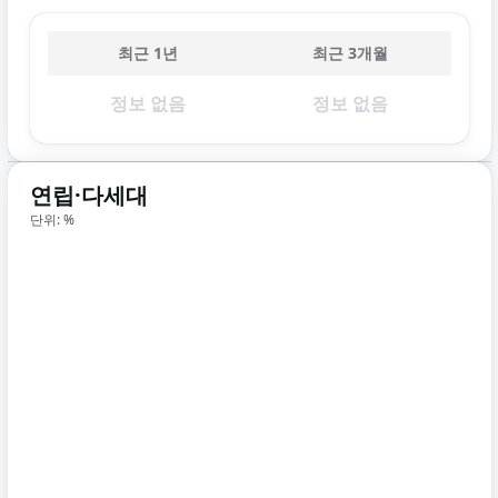
최근 1년
최근 3개월
정보 없음
정보 없음
연립·다세대
단위: %