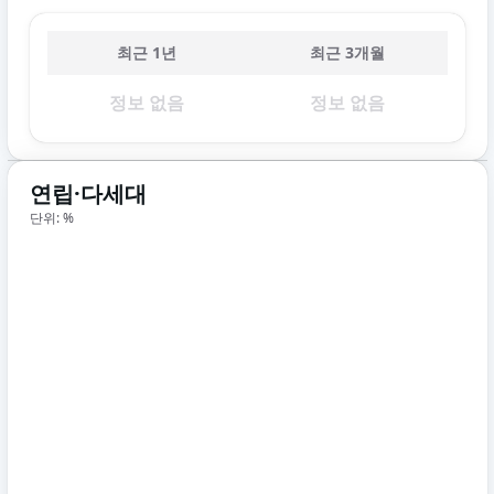
최근 1년
최근 3개월
정보 없음
정보 없음
연립·다세대
단위: %