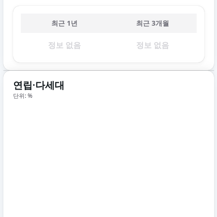
최근 1년
최근 3개월
정보 없음
정보 없음
연립·다세대
단위: %